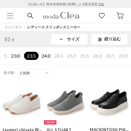
【お知らせ】熊本地域地震の影響による配送遅延
詳細
スニーカー
レディース スリッポンスニーカー
82
絞り込む
サイズ
件
22.5
23.0
23.5
24.0
24.5
25.0
25.5
26.0
26.5
27.0
表示順 :
19%
tsumori chisato WALK
MACKINTOSH PHILOSOPHY
JILL STUART