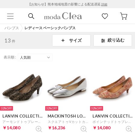
【お知らせ】熊本地域地震の影響による配送遅延
詳細
パンプス
レディース ベーシックパンプス
13
絞り込む
サイズ
件
表示順 :
32%
32%
32%
LANVIN COLLECTION
MACKINTOSH LONDON
LANVIN COLLECTION
アーモンドトゥプレーンパンプス （DGDキジ）
スクエアトゥVカットカッターパンプス （シルバー）
ポインテッドトゥプレーンパンプス （ORキジ）
￥14,080
￥16,236
￥14,080