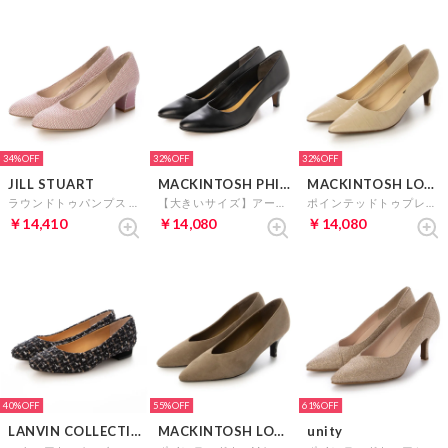
34%
32%
32%
JILL STUART
MACKINTOSH PHILOSOPHY
MACKINTOSH LONDON
ラウンドトゥパンプス （Pキジ）
【大きいサイズ】アーモンドトゥプレーンパンプス （ブラック）
ポインテッドトゥプレーンパンプス （BGカタ）
￥14,410
￥14,080
￥14,080
40%
55%
61%
LANVIN COLLECTION
MACKINTOSH LONDON
unity