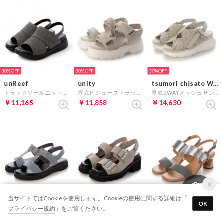
30%
30%
30%
unReef
unity
tsumori chisato WALK
トラックソールニットサンダル （ダークグレー）
厚底ビジューストラップサンダル （グレー）
厚底2WAYメッシュサンダル （グレー）
￥11,165
￥11,858
￥14,630
40%
30%
30%
当サイトではCookieを使用します。Cookieの使用に関する詳細は「
OK
MACKINTOSH LONDON
MACKINTOSH PHILOSOPHY
J&M DAVIDSON
プライバシー規約
」をご覧ください。
Tストラップサンダル （GYカタ）
トラックソールバックルモチーフサンダル （グレー）
アシンメトリーバックストラップサンダル （グレーコンビ）