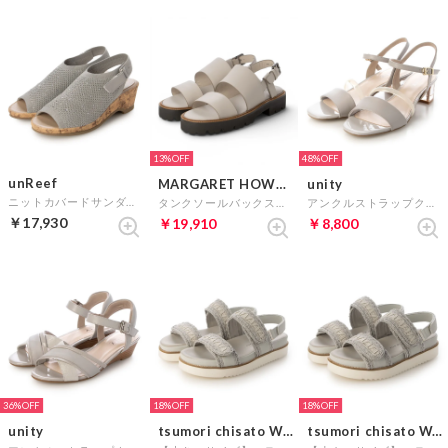
13%
48%
unReef
MARGARET HOWELL idea
unity
ニットカバードサンダル （ライトグレー）
タンクソールバックストラップサンダル （ライトグレー）
アンクルストラップクリアヒールサンダル （ライトグレー）
￥17,930
￥19,910
￥8,800
36%
18%
18%
unity
tsumori chisato WALK
tsumori chisato WALK