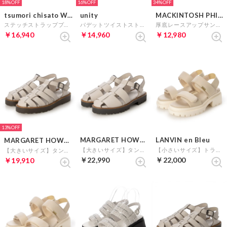
18%
16%
34%
tsumori chisato WALK
unity
MACKINTOSH PHILOSOPHY
ステッチストラッププラットフォームサンダル （グレー）
パデットツイストストラップミュールサンダル （ライトグレー）
厚底レースアップサンダル （グレー）
￥16,940
￥14,960
￥12,980
13%
MARGARET HOWELL idea
LANVIN en Bleu
MARGARET HOWELL idea
【大きいサイズ】タンクソールグルカサンダル （ライトグレー）
【小さいサイズ】トラックソールパデットストラップサンダル （ライトグレー）
【大きいサイズ】タンクソールグルカサンダル （ライトグレー）
￥22,990
￥22,000
￥19,910