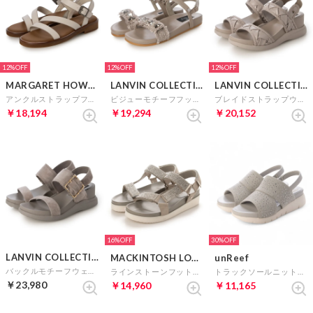
12%
12%
12%
MARGARET HOWELL idea
LANVIN COLLECTION
LANVIN COLLECTION
アンクルストラップフラットサンダル （ライトグレー）
ビジューモチーフフットベッドサンダル （グレー）
ブレイドストラップウェッジサンダル （グレー）
￥18,194
￥19,294
￥20,152
16%
30%
LANVIN COLLECTION
MACKINTOSH LONDON
unReef
バックルモチーフウェッジサンダル （グレースエード）
ラインストーンフットベッドサンダル （ライトグレー）
トラックソールニットサンダル （ライトグレー）
￥23,980
￥14,960
￥11,165