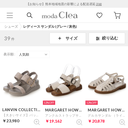
【お知らせ】熊本地域地震の影響による配送遅延
詳細
シューズ
レディース サンダル (グレー / 灰色)
39
絞り込む
サイズ
件
表示順 :
12%
12%
LANVIN COLLECTION
MARGARET HOWELL idea
MARGARET HOWELL idea
【大きいサイズ】バックルモチーフウェッジサンダル （グレースエード）
アンクルストラップサンダル （ライトグレー）
グルカサンダル （ライトグレー）
￥23,980
￥19,162
￥20,878