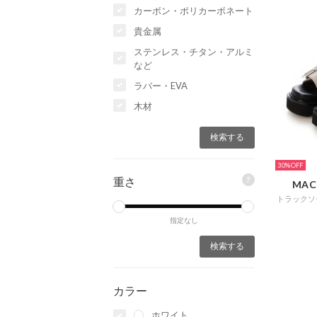
カーボン・ポリカーボネート
貴金属
ステンレス・チタン・アルミ
など
ラバー・EVA
木材
30%
?
重さ
MAC
指定なし
カラー
ホワイト