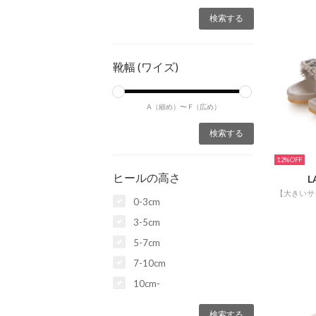
靴幅 (ワイズ)
A（細め）〜
F（広め）
12%
ヒールの高さ
L
0-3cm
3-5cm
5-7cm
7-10cm
10cm-