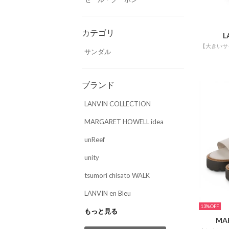
カテゴリ
L
サンダル
ブランド
LANVIN COLLECTION
MARGARET HOWELL idea
unReef
unity
tsumori chisato WALK
LANVIN en Bleu
13%
もっと見る
MA