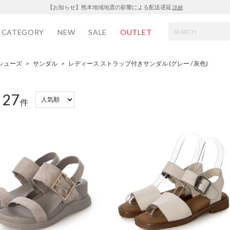
【お知らせ】熊本地域地震の影響による配送遅延
詳細
CATEGORY
NEW
SALE
OUTLET
シューズ
>
サンダル
>
レディース ストラップ付きサンダル (グレー / 灰色)
27
：
件