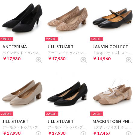
14%
22%
42%
ANTEPRIMA
JILL STUART
LANVIN COLLECTION
ポインテッドトゥパンプス （ブラックL）
アーモンドトゥスパンコールパンプス （Pキジ）
【大きいサイズ】ストラップカッターパンプス （ブラック）
￥17,930
￥17,930
￥14,960
22%
22%
12%
JILL STUART
JILL STUART
MACKINTOSH PHILOSOPHY
アーモンドトゥパンプス （ピンクゴールド）
アーモンドトゥパンプス （ブラック）
【大きいサイズ】チュールメリージェーンパンプス （ベージュ）
￥17,930
￥17,930
￥17,457