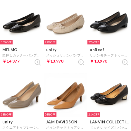
15%
22%
22%
MELMO
unity
unReef
型押しカッターパンプス （Bカタ）
メッシュリボンパンプス （ベージュ）
リボンモチーフトゥーキャップパンプス （ブラック）
￥14,377
￥13,970
￥13,970
38%
54%
21%
unity
J&M DAVIDSON
LANVIN COLLECTION
スクエアトゥプレーンパンプス （グレーエナメル）
ポインテッドトゥアシンメトリーパンプス （オレンジ）
【大きいサイズ】バックルモチーフスクエアトゥパンプス （ブラック）