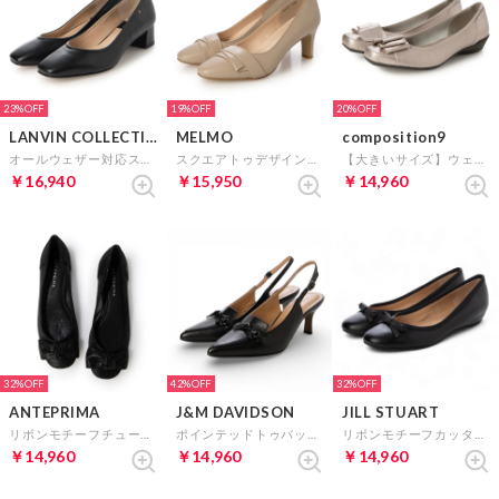
23%
19%
20%
LANVIN COLLECTION
MELMO
composition9
オールウェザー対応スクエアトゥレザーパンプス （ブラック）
スクエアトゥデザインパンプス （ベージュ）
【大きいサイズ】ウェーブリボンモチーフコンフォートウェッジパンプス （Pゴールド）
￥16,940
￥15,950
￥14,960
32%
42%
32%
ANTEPRIMA
J&M DAVIDSON
JILL STUART
リボンモチーフチュールフラットパンプス （ブラック）
ポインテッドトゥバックストラップパンプス （ブラック）
リボンモチーフカッターパンプス （ブラックL）
￥14,960
￥14,960
￥14,960