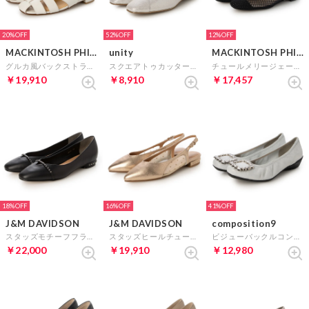
20%
52%
12%
MACKINTOSH PHILOSOPHY
unity
MACKINTOSH PHILOSOPHY
グルカ風バックストラップパンプス （アイボリー）
スクエアトゥカッターパンプス （シルバー）
チュールメリージェーンパンプス （ブラック）
￥19,910
￥8,910
￥17,457
18%
16%
41%
J&M DAVIDSON
J&M DAVIDSON
composition9
スタッズモチーフフラットパンプス （ブラック）
スタッズヒールチュールバックストラップパンプス （ブロンズ）
ビジューバックルコンフォートパンプス （シルバー）
￥22,000
￥19,910
￥12,980