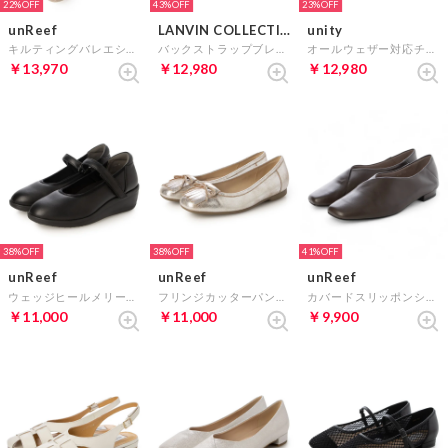
22%
43%
23%
unReef
LANVIN COLLECTION
unity
キルティングバレエシューズ （オークM）
バックストラップブレイドパンプス （ベージュ）
オールウェザー対応チェーンモチーフパンプス （ブラック）
￥13,970
￥12,980
￥12,980
38%
38%
41%
unReef
unReef
unReef
ウェッジヒールメリージェーンパンプス （ブラック）
フリンジカッターパンプス （プラチナ）
カバードスリッポンシューズ （ワインブラウン）
￥11,000
￥11,000
￥9,900