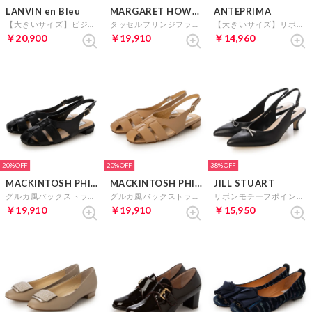
LANVIN en Bleu
MARGARET HOWELL idea
ANTEPRIMA
【大きいサイズ】ビジューヒールリボンパンプス （ライトグレー）
タッセルフリンジフラットシューズ （Bガラス）
【大きいサイズ】リボンモチーフポインテッドトゥパンプス （ブラックL）
￥20,900
￥19,910
￥14,960
20%
20%
38%
MACKINTOSH PHILOSOPHY
MACKINTOSH PHILOSOPHY
JILL STUART
グルカ風バックストラップパンプス （ブラック）
グルカ風バックストラップパンプス （ベージュ）
リボンモチーフポインテッドトゥバックストラップパンプス （ブラック）
￥19,910
￥19,910
￥15,950