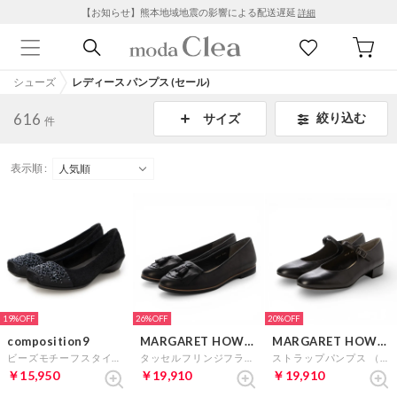
【お知らせ】熊本地域地震の影響による配送遅延
詳細
シューズ
レディース パンプス (セール)
616
絞り込む
サイズ
件
表示順 :
19%
26%
20%
composition9
MARGARET HOWELL idea
MARGARET HOWELL idea
ビーズモチーフスタイリッシュコンフォートシューズ （ネイビー）
タッセルフリンジフラットシューズ （ブラック）
ストラップパンプス （ブラック）
￥15,950
￥19,910
￥19,910