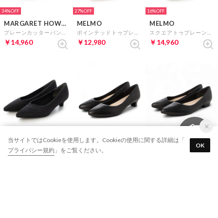
34%
27%
16%
MARGARET HOWELL idea
MELMO
MELMO
プレーンカッターパンプス （ブラウン）
ポインテッドトゥプレーンパンプス （GDラメ）
スクエアトゥプレーンパンプス （ブラック）
￥14,960
￥12,980
￥14,960
32%
16%
16%
当サイトではCookieを使用します。Cookieの使用に関する詳細は「
ANTEPRIMA
MELMO
MELMO
OK
プライバシー規約
」をご覧ください。
ポインテッドトゥアシンメトリーパンプス （Bラメ）
アーモンドトゥプレーンパンプス （ブラック）
ポインテッドトゥプレーンパンプス （ブラック）
￥14,960
￥14,960
￥14,960