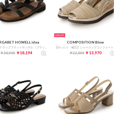
36%
RGARET HOWELL idea
COMPOSITION Blow
アンクルストラップフラットサンダル （ブラック）
【ゆったり・幅
￥18,194
￥13,970
￥20,900
￥22,000