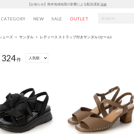
【お知らせ】熊本地域地震の影響による配送遅延
詳細
CATEGORY
NEW
SALE
OUTLET
シューズ
>
サンダル
>
レディース ストラップ付きサンダル (セール)
324
：
件